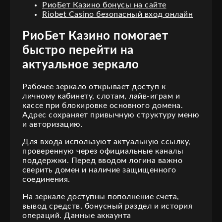
РиоБет Казино бонусы на сайте
Riobet Casino безопасный вход онлайн
РиоБет Казино помогает
быстро перейти на
актуальное зеркало
Рабочее зеркало открывает доступ к
личному кабинету, слотам, лайв-играм и
кассе при блокировке основного домена.
Адрес сохраняет привычную структуру меню
и авторизацию.
Для входа используют актуальную ссылку,
проверенную через официальные каналы
поддержки. Перед вводом логина важно
сверить домен и наличие защищенного
соединения.
На зеркале доступны пополнение счета,
вывод средств, бонусный раздел и история
операций. Данные аккаунта