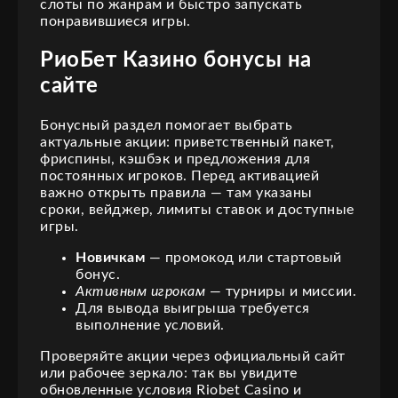
слоты по жанрам и быстро запускать
понравившиеся игры.
РиоБет Казино бонусы на
сайте
Бонусный раздел помогает выбрать
актуальные акции: приветственный пакет,
фриспины, кэшбэк и предложения для
постоянных игроков. Перед активацией
важно открыть правила — там указаны
сроки, вейджер, лимиты ставок и доступные
игры.
Новичкам
— промокод или стартовый
бонус.
Активным игрокам
— турниры и миссии.
Для вывода выигрыша требуется
выполнение условий.
Проверяйте акции через официальный сайт
или рабочее зеркало: так вы увидите
обновленные условия Riobet Casino и