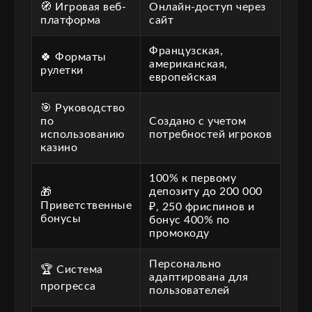
🧭 Игровая веб-
Онлайн-доступ через
платформа
сайт
Французская,
🍀 Форматы
американская,
рулетки
европейская
🎯 Руководство
по
Создано с учетом
использованию
потребностей игроков
казино
100% к первому
депозиту до 200 000
🎁
Приветственные
₽, 250 фриспинов и
бонусы
бонус 400% по
промокоду
Персонально
🏆 Система
адаптирована для
прогресса
пользователей