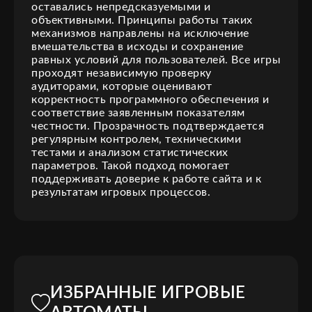
оставались непредсказуемыми и
объективными. Принципы работы таких
механизмов направлены на исключение
вмешательства в исходы и сохранение
равных условий для пользователей. Все игры
проходят независимую проверку
аудиторами, которые оценивают
корректность программного обеспечения и
соответствие заявленным показателям
честности. Прозрачность подтверждается
регулярным контролем, техническими
тестами и анализом статистических
параметров. Такой подход помогает
поддерживать доверие к работе сайта и к
результатам игровых процессов.
ИЗБРАННЫЕ ИГРОВЫЕ