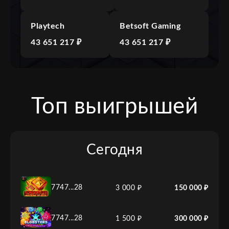
Playtech
Betsoft Gaming
43 651 217 ₽
43 651 217 ₽
Топ выигрышей
Сегодня
7747...28
3 000 ₽
150 000 ₽
7747...28
1 500 ₽
300 000 ₽