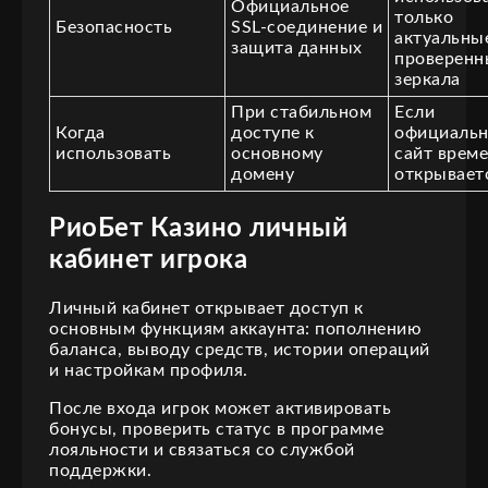
Официальное
только
Безопасность
SSL-соединение и
актуальны
защита данных
проверенн
зеркала
При стабильном
Если
Когда
доступе к
официаль
использовать
основному
сайт време
домену
открывает
РиоБет Казино личный
кабинет игрока
Личный кабинет открывает доступ к
основным функциям аккаунта: пополнению
баланса, выводу средств, истории операций
и настройкам профиля.
После входа игрок может активировать
бонусы, проверить статус в программе
лояльности и связаться со службой
поддержки.