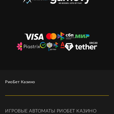
РиоБет Казино
ИГРОВЫЕ АВТОМАТЫ РИОБЕТ КАЗИНО