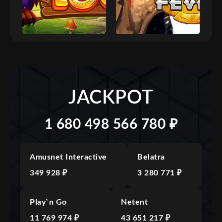
JACKPOT
1 680 498 566 780 ₽
Amusnet Interactive
Belatra
349 928 ₽
3 280 771 ₽
Play`n Go
Netent
11 769 974 ₽
43 651 217 ₽