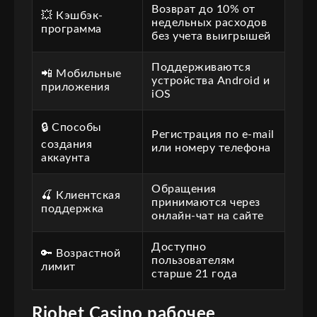
Возврат до 10% от
💥 Кэшбэк-
недельных расходов
программа
без учета выигрышей
Поддерживаются
📲 Мобильные
устройства Android и
приложения
iOS
🔒 Способы
Регистрация по e-mail
создания
или номеру телефона
аккаунта
Обращения
🍒 Клиентская
принимаются через
поддержка
онлайн-чат на сайте
Доступно
🔑 Возрастной
пользователям
лимит
старше 21 года
Riobet Casino рабочее