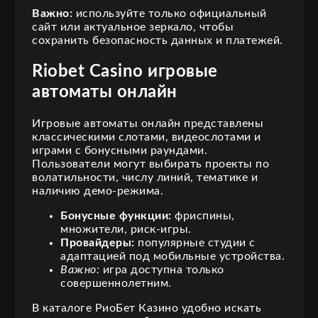
Важно:
используйте только официальный
сайт или актуальное зеркало, чтобы
сохранить безопасность данных и платежей.
Riobet Casino игровые
автоматы онлайн
Игровые автоматы онлайн представлены
классическими слотами, видеослотами и
играми с бонусными раундами.
Пользователи могут выбирать проекты по
волатильности, числу линий, тематике и
наличию демо-режима.
Бонусные функции:
фриспины,
множители, риск-игры.
Провайдеры:
популярные студии с
адаптацией под мобильные устройства.
Важно:
игра доступна только
совершеннолетним.
В каталоге РиоБет Казино удобно искать