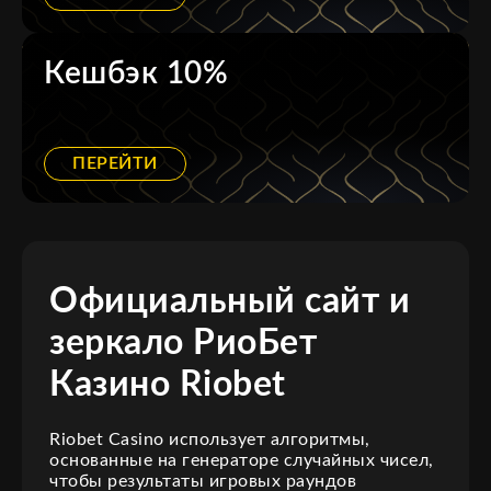
Кешбэк 10%
ПЕРЕЙТИ
Официальный сайт и
зеркало РиоБет
Казино Riobet
Riobet Casino использует алгоритмы,
основанные на генераторе случайных чисел,
чтобы результаты игровых раундов